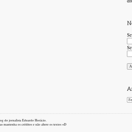
di
Se
Se
log do jornalista Eduardo Horácio.
s mantenha os créditos e não altere os textos =D