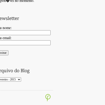
spon�vel no momento.
u nome:
u email: