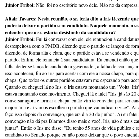
Júnior Friboi:
Não, foi no escritório novo dele. Não no da empresa.
Altair Tavares: Nesta reunião, o sr. teria dito a Iris Rezende que 
poderia deixar o partido sem candidato. Naquele momento, o sr. 
entender que o sr. estaria desistindo da candidatura?
Júnior Friboi:
Fui lá conversar com ele, ele renunciou à candidatur
desrespeitosa com o PMDB, dizendo que o partido se lançou de for
dizendo, de forma alta e clara, que o partido estava se vendendo e q
partido. Enfim, ele renuncia à sua candidatura. Eu entendi então que
falha de ter se lançado candidato a governador, a falha do seu lan
isso aconteceu, fui ao Iris para acertar com ele a nossa chapa, para
chapa. Que todos os outros partidos estavam me esperando para acer
Quando eu cheguei lá no Iris, o Iris estava montando um "Volta, Iris"
estava montando esse movimento. Cheguei lá e falei "Iris, já são 20
conversar agora e formar a chapa, então vim te convidar para ser ca
majoritária e aí vamos escolher o partido que vai indicar o vice". Aí 
faço isso depois da convenção, que era dia 30 de junho". Aí eu fale
convenção não dá pra falarmos disso mais e você, Iris, não é mais c
juntar". Então o Iris me disse: "Eu tenho 55 anos de vida pública e ser
candidato ao Senado porque eu não posso deixar que o povo entenda