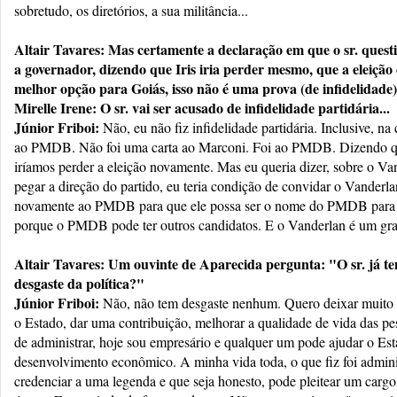
sobretudo, os diretórios, a sua militância...
Altair Tavares: Mas certamente a declaração em que o sr. questi
a governador, dizendo que Iris iria perder mesmo, que a eleição
melhor opção para Goiás, isso não é uma prova (de infidelidade
Mirelle Irene: O sr. vai ser acusado de infidelidade partidária...
Júnior Friboi:
Não, eu não fiz infidelidade partidária. Inclusive, na
ao PMDB. Não foi uma carta ao Marconi. Foi ao PMDB. Dizendo 
iríamos perder a eleição novamente. Mas eu queria dizer, sobre o Va
pegar a direção do partido, eu teria condição de convidar o Vanderlan
novamente ao PMDB para que ele possa ser o nome do PMDB para 
porque o PMDB pode ter outros candidatos. E o Vanderlan é um gr
Altair Tavares: Um ouvinte de Aparecida pergunta: "O sr. já 
desgaste da política?"
Júnior Friboi:
Não, não tem desgaste nenhum. Quero deixar muito c
o Estado, dar uma contribuição, melhorar a qualidade de vida das pe
de administrar, hoje sou empresário e qualquer um pode ajudar o Es
desenvolvimento econômico. A minha vida toda, o que fiz foi adminis
credenciar a uma legenda e que seja honesto, pode pleitear um carg