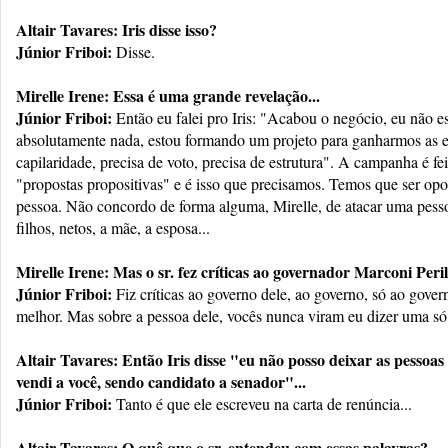
Altair Tavares: Iris disse isso?
Júnior Friboi:
Disse.
Mirelle Irene: Essa é uma grande revelação...
Júnior Friboi:
Então eu falei pro Iris: "Acabou o negócio, eu não 
absolutamente nada, estou formando um projeto para ganharmos as el
capilaridade, precisa de voto, precisa de estrutura". A campanha é fe
"propostas propositivas" e é isso que precisamos. Temos que ser opo
pessoa. Não concordo de forma alguma, Mirelle, de atacar uma pessoa
filhos, netos, a mãe, a esposa...
Mirelle Irene: Mas o sr. fez críticas ao governador Marconi Perill
Júnior Friboi:
Fiz críticas ao governo dele, ao governo, só ao gove
melhor. Mas sobre a pessoa dele, vocês nunca viram eu dizer uma só 
Altair Tavares: Então Iris disse "eu não posso deixar as pesso
vendi a você, sendo candidato a senador"...
Júnior Friboi:
Tanto é que ele escreveu na carta de renúncia...
Altair Tavares: O quê que o sr. entendeu com essas palavras?