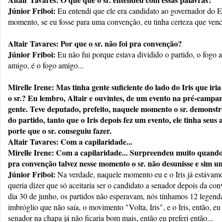
Júnior Friboi:
Eu entendi que ele era candidato ao governador do E
momento, se eu fosse para uma convenção, eu tinha certeza que ven
Altair Tavares: Por que o sr. não foi pra convenção?
Júnior Friboi:
Eu não fui porque estava dividido o partido, o fogo 
amigo, é o fogo amigo...
Mirelle Irene: Mas tinha gente suficiente do lado do Iris que iri
o sr.? Eu lembro, Altair e ouvintes, de um evento na pré-campan
gente. Teve deputado, prefeito, naquele momento o sr. demonstr
do partido, tanto que o Iris depois fez um evento, ele tinha seu
porte que o sr. conseguiu fazer.
Altair Tavares: Com a capilaridade...
Mirelle Irene: Com a capilaridade... Surpreendeu muito quando o 
pra convenção talvez nesse momento o sr. não desunisse e sim uni
Júnior Friboi:
Na verdade, naquele momento eu e o Iris já estávamo
queria dizer que só aceitaria ser o candidato a senador depois da co
dia 30 de junho, os partidos não esperavam, nós tínhamos 12 legenda
imbróglio que não saía, o movimento "Volta, Iris", e o Iris, então, eu
senador na chapa já não ficaria bom mais, então eu preferi então...