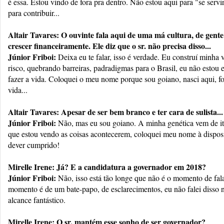
é essa. Estou vindo de fora pra dentro. Não estou aqui para "se serv
para contribuir...
Altair Tavares: O ouvinte fala aqui de uma má cultura, de gente
crescer financeiramente. Ele diz que o sr. não precisa disso...
Júnior Friboi:
Deixa eu te falar, isso é verdade. Eu construí minha
risco, quebrando barreiras, padradigmas para o Brasil, eu não estou e
fazer a vida. Coloquei o meu nome porque sou goiano, nasci aqui, 
vida...
Altair Tavares: Apesar de ser bem branco e ter cara de sulista...
Júnior Friboi:
Não, mas eu sou goiano. A minha genética vem de ita
que estou vendo as coisas acontecerem, coloquei meu nome à dispos
dever cumprido!
Mirelle Irene: Já? E a candidatura a governador em 2018?
Júnior Friboi:
Não, isso está tão longe que não é o momento de fal
momento é de um bate-papo, de esclarecimentos, eu não falei disso
alcance fantástico.
Mirelle Irene: O sr. mantém esse sonho de ser governador?