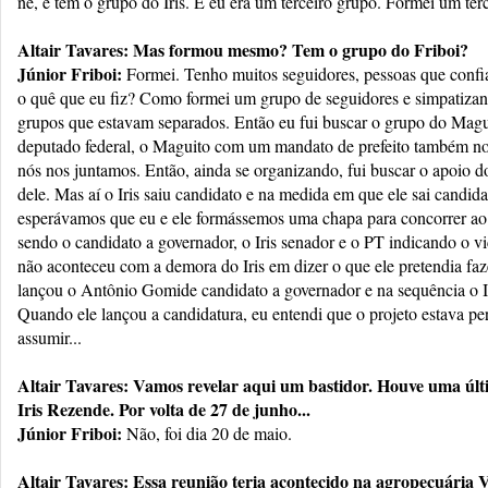
né, e tem o grupo do Iris. E eu era um terceiro grupo. Formei um ter
Altair Tavares: Mas formou mesmo? Tem o grupo do Friboi?
Júnior Friboi:
Formei. Tenho muitos seguidores, pessoas que confi
o quê que eu fiz? Como formei um grupo de seguidores e simpatizant
grupos que estavam separados. Então eu fui buscar o grupo do Magu
deputado federal, o Maguito com um mandato de prefeito também n
nós nos juntamos. Então, ainda se organizando, fui buscar o apoio d
dele. Mas aí o Iris saiu candidato e na medida em que ele sai candid
esperávamos que eu e ele formássemos uma chapa para concorrer ao
sendo o candidato a governador, o Iris senador e o PT indicando o v
não aconteceu com a demora do Iris em dizer o que ele pretendia fa
lançou o Antônio Gomide candidato a governador e na sequência o Ir
Quando ele lançou a candidatura, eu entendi que o projeto estava perd
assumir...
Altair Tavares: Vamos revelar aqui um bastidor. Houve uma últi
Iris Rezende. Por volta de 27 de junho...
Júnior Friboi:
Não, foi dia 20 de maio.
Altair Tavares: Essa reunião teria acontecido na agropecuária V