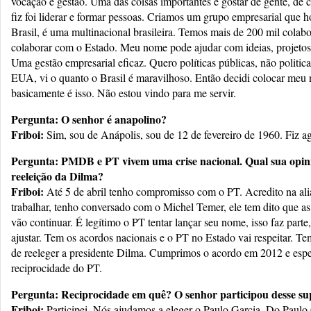
vocação é gestão. Uma das coisas importantes é gostar de gente, de 
fiz foi liderar e formar pessoas. Criamos um grupo empresarial que 
Brasil, é uma multinacional brasileira. Temos mais de 200 mil cola
colaborar com o Estado. Meu nome pode ajudar com ideias, projetos,
Uma gestão empresarial eficaz. Quero políticas públicas, não polit
EUA, vi o quanto o Brasil é maravilhoso. Então decidi colocar meu 
basicamente é isso. Não estou vindo para me servir.
Pergunta: O senhor é anapolino?
Friboi:
Sim, sou de Anápolis, sou de 12 de fevereiro de 1960. Fiz a
Pergunta: PMDB e PT vivem uma crise nacional. Qual sua opin
reeleição da Dilma?
Friboi:
Até 5 de abril tenho compromisso com o PT. Acredito na ali
trabalhar, tenho conversado com o Michel Temer, ele tem dito que 
vão continuar. É legítimo o PT tentar lançar seu nome, isso faz parte,
ajustar. Tem os acordos nacionais e o PT no Estado vai respeitar. T
de reeleger a presidente Dilma. Cumprimos o acordo em 2012 e esp
reciprocidade do PT.
Pergunta: Reciprocidade em quê? O senhor participou desse s
Friboi:
Participei. Nós ajudamos a eleger o Paulo Garcia. Do Paulo 