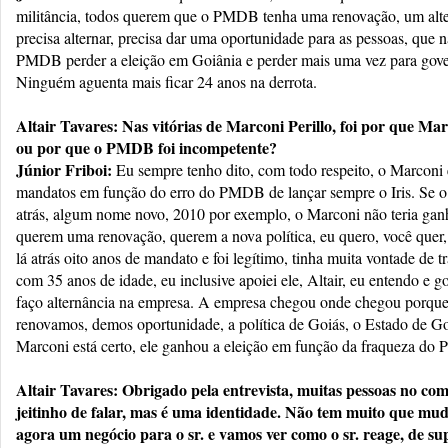
militância, todos querem que o PMDB tenha uma renovação, um alter
precisa alternar, precisa dar uma oportunidade para as pessoas, que 
PMDB perder a eleição em Goiânia e perder mais uma vez para gover
Ninguém aguenta mais ficar 24 anos na derrota.
Altair Tavares: Nas vitórias de Marconi Perillo, foi por que Ma
ou por que o PMDB foi incompetente?
Júnior Friboi:
Eu sempre tenho dito, com todo respeito, o Marconi 
mandatos em função do erro do PMDB de lançar sempre o Iris. Se o
atrás, algum nome novo, 2010 por exemplo, o Marconi não teria gan
querem uma renovação, querem a nova política, eu quero, você quer,
lá atrás oito anos de mandato e foi legítimo, tinha muita vontade de 
com 35 anos de idade, eu inclusive apoiei ele, Altair, eu entendo e g
faço alternância na empresa. A empresa chegou onde chegou porque
renovamos, demos oportunidade, a política de Goiás, o Estado de Goi
Marconi está certo, ele ganhou a eleição em função da fraqueza d
Altair Tavares: Obrigado pela entrevista, muitas pessoas no co
jeitinho de falar, mas é uma identidade. Não tem muito que mu
agora um negócio para o sr. e vamos ver como o sr. reage, de su