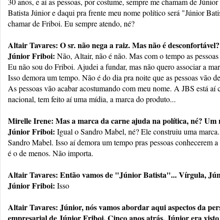
30 anos, e aí as pessoas, por costume, sempre me chamam de Júnior
Batista Júnior e daqui pra frente meu nome político será "Júnior Bat
chamar de Friboi. Eu sempre atendo, né?
Altair Tavares: O sr. não nega a raiz. Mas não é desconfortável?
Júnior Friboi:
Não, Altair, não é não. Mas com o tempo as pessoas
Eu não sou do Friboi. Ajudei a fundar, mas não quero associar a ma
Isso demora um tempo. Não é do dia pra noite que as pessoas vão deix
As pessoas vão acabar acostumando com meu nome. A JBS está a
nacional, tem feito aí uma mídia, a marca do produto...
Mirelle Irene: Mas a marca da carne ajuda na política, né? Um 
Júnior Friboi:
Igual o Sandro Mabel, né? Ele construiu uma marca
Sandro Mabel. Isso aí demora um tempo pras pessoas conhecerem a 
é o de menos. Não importa.
Altair Tavares: Então vamos de "Júnior Batista"... Vírgula, Jún
Júnior Friboi:
Isso
Altair Tavares: Júnior, nós vamos abordar aqui aspectos da pers
empresarial de Júnior Friboi. Cinco anos atrás, Júnior era vis