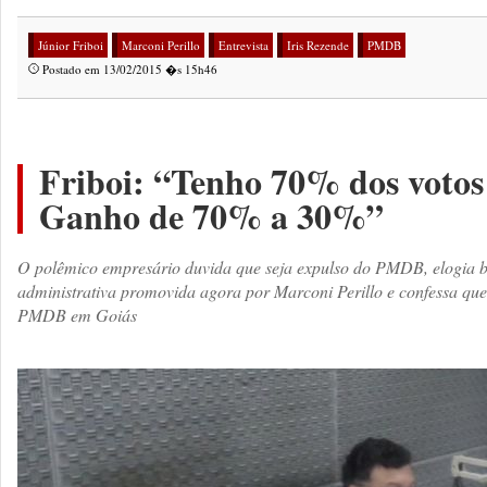
Júnior Friboi
Marconi Perillo
Entrevista
Iris Rezende
PMDB
Postado em 13/02/2015 �s 15h46
Friboi: “Tenho 70% dos voto
Ganho de 70% a 30%”
O polêmico empresário duvida que seja expulso do PMDB, elogia b
administrativa promovida agora por Marconi Perillo e confessa que
PMDB em Goiás