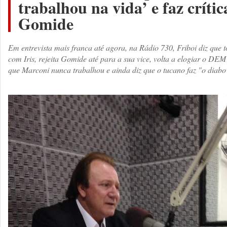
trabalhou na vida’ e faz crítica
Gomide
Em entrevista mais franca até agora, na Rádio 730, Friboi diz que 
com Iris, rejeita Gomide até para a sua vice, volta a elogiar o DE
que Marconi nunca trabalhou e ainda diz que o tucano faz "o diabo