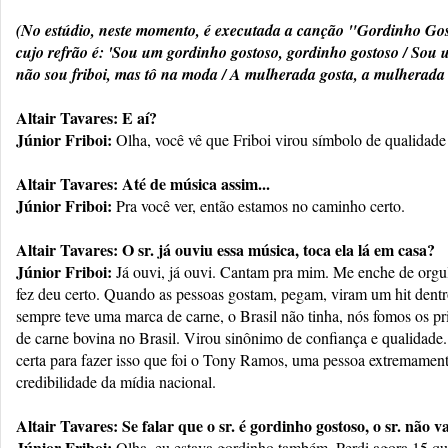
(No estúdio, neste momento, é executada a canção "Gordinho Go
cujo refrão é: 'Sou um gordinho gostoso, gordinho gostoso / Sou 
não sou friboi, mas tô na moda / A mulherada gosta, a mulherada 
Altair Tavares: E aí?
Júnior Friboi:
Olha, você vê que Friboi virou símbolo de qualidade
Altair Tavares: Até de música assim...
Júnior Friboi:
Pra você ver, então estamos no caminho certo.
Altair Tavares: O sr. já ouviu essa música, toca ela lá em casa?
Júnior Friboi:
Já ouvi, já ouvi. Cantam pra mim. Me enche de orgul
fez deu certo. Quando as pessoas gostam, pegam, viram um hit dentr
sempre teve uma marca de carne, o Brasil não tinha, nós fomos os p
de carne bovina no Brasil. Virou sinônimo de confiança e qualidade
certa para fazer isso que foi o Tony Ramos, uma pessoa extremamente
credibilidade da mídia nacional.
Altair Tavares: Se falar que o sr. é gordinho gostoso, o sr. não va
Júnior Friboi:
Olha, eu estava gordinho também. Perdi agora 15 qui