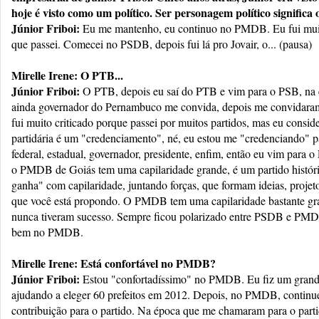
hoje é visto como um político. Ser personagem político significa
Júnior Friboi:
Eu me mantenho, eu continuo no PMDB. Eu fui muito
que passei. Comecei no PSDB, depois fui lá pro Jovair, o... (pausa)
Mirelle Irene: O PTB...
Júnior Friboi:
O PTB, depois eu saí do PTB e vim para o PSB, n
ainda governador do Pernambuco me convida, depois me convidara
fui muito criticado porque passei por muitos partidos, mas eu consid
partidária é um "credenciamento", né, eu estou me "credenciando" p
federal, estadual, governador, presidente, enfim, então eu vim par
o PMDB de Goiás tem uma capilaridade grande, é um partido históric
ganha" com capilaridade, juntando forças, que formam ideias, projet
que você está propondo. O PMDB tem uma capilaridade bastante gran
nunca tiveram sucesso. Sempre ficou polarizado entre PSDB e PMDB
bem no PMDB.
Mirelle Irene: Está confortável no PMDB?
Júnior Friboi:
Estou "confortadíssimo" no PMDB. Eu fiz um gran
ajudando a eleger 60 prefeitos em 2012. Depois, no PMDB, contin
contribuição para o partido. Na época que me chamaram para o par