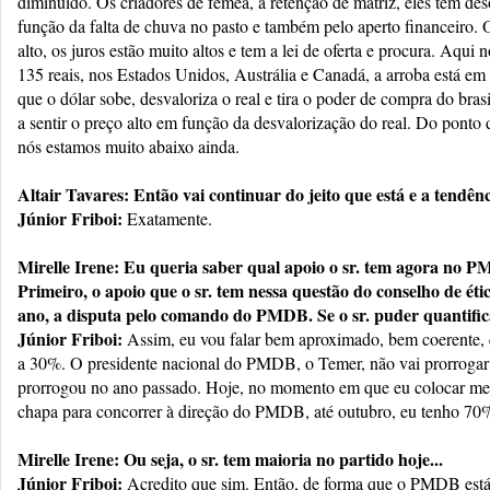
diminuído. Os criadores de fêmea, a retenção de matriz, eles têm de
função da falta de chuva no pasto e também pelo aperto financeiro. O
alto, os juros estão muito altos e tem a lei de oferta e procura. Aqui 
135 reais, nos Estados Unidos, Austrália e Canadá, a arroba está e
que o dólar sobe, desvaloriza o real e tira o poder de compra do bra
a sentir o preço alto em função da desvalorização do real. Do ponto 
nós estamos muito abaixo ainda.
Altair Tavares: Então vai continuar do jeito que está e a tendênci
Júnior Friboi:
Exatamente.
Mirelle Irene: Eu queria saber qual apoio o sr. tem agora no 
Primeiro, o apoio que o sr. tem nessa questão do conselho de ética
ano, a disputa pelo comando do PMDB. Se o sr. puder quantifi
Júnior Friboi:
Assim, eu vou falar bem aproximado, bem coerente, 
a 30%. O presidente nacional do PMDB, o Temer, não vai prorrogar
prorrogou no ano passado. Hoje, no momento em que eu colocar m
chapa para concorrer à direção do PMDB, até outubro, eu tenho 70
Mirelle Irene: Ou seja, o sr. tem maioria no partido hoje...
Júnior Friboi:
Acredito que sim. Então, de forma que o PMDB está a