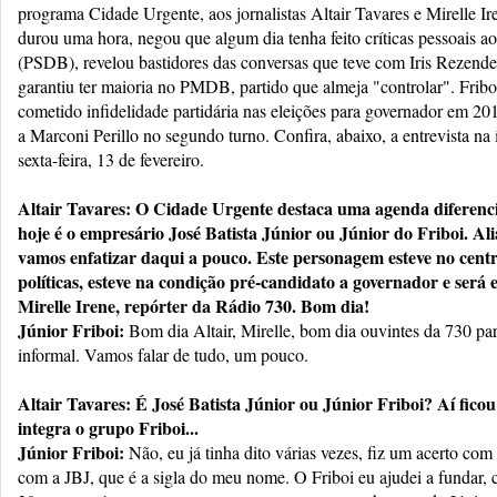
programa Cidade Urgente, aos jornalistas Altair Tavares e Mirelle Ir
durou uma hora, negou que algum dia tenha feito críticas pessoais a
(PSDB), revelou bastidores das conversas que teve com Iris Reze
garantiu ter maioria no PMDB, partido que almeja "controlar". Frib
cometido infidelidade partidária nas eleições para governador em 2
a Marconi Perillo no segundo turno. Confira, abaixo, a entrevista na
sexta-feira, 13 de fevereiro.
Altair Tavares: O Cidade Urgente destaca uma agenda diferenc
hoje é o empresário José Batista Júnior ou Júnior do Friboi. Aliá
vamos enfatizar daqui a pouco. Este personagem esteve no centr
políticas, esteve na condição pré-candidato a governador e será
Mirelle Irene, repórter da Rádio 730. Bom dia!
Júnior Friboi:
Bom dia Altair, Mirelle, bom dia ouvintes da 730 pa
informal. Vamos falar de tudo, um pouco.
Altair Tavares: É José Batista Júnior ou Júnior Friboi? Aí ficou
integra o grupo Friboi...
Júnior Friboi:
Não, eu já tinha dito várias vezes, fiz um acerto com
com a JBJ, que é a sigla do meu nome. O Friboi eu ajudei a fundar,