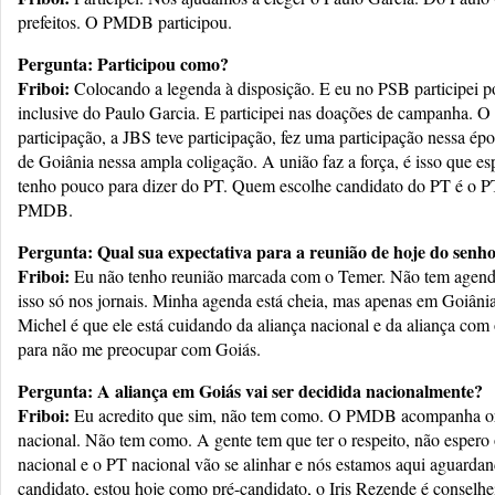
prefeitos. O PMDB participou.
Pergunta: Participou como?
Friboi:
Colocando a legenda à disposição. E eu no PSB participei
inclusive do Paulo Garcia. E participei nas doações de campanha. O
participação, a JBS teve participação, fez uma participação nessa ép
de Goiânia nessa ampla coligação. A união faz a força, é isso qu
tenho pouco para dizer do PT. Quem escolhe candidato do PT é o PT.
PMDB.
Pergunta: Qual sua expectativa para a reunião de hoje do sen
Friboi:
Eu não tenho reunião marcada com o Temer. Não tem agen
isso só nos jornais. Minha agenda está cheia, mas apenas em Goiânia
Michel é que ele está cuidando da aliança nacional e da aliança com
para não me preocupar com Goiás.
Pergunta: A aliança em Goiás vai ser decidida nacionalmente?
Friboi:
Eu acredito que sim, não tem como. O PMDB acompanha 
nacional. Não tem como. A gente tem que ter o respeito, não esper
nacional e o PT nacional vão se alinhar e nós estamos aqui aguar
candidato, estou hoje como pré-candidato, o Iris Rezende é conselhei