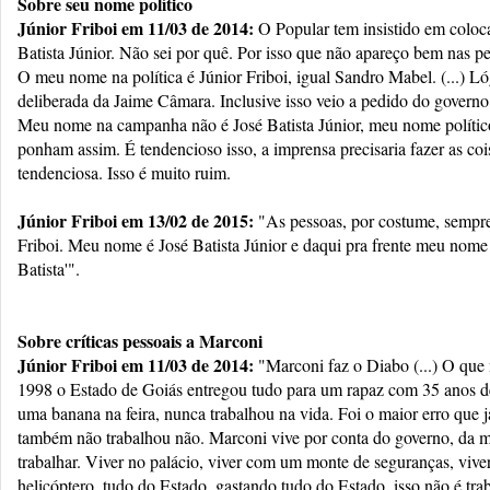
Sobre seu nome político
Júnior Friboi em 11/03 de 2014:
O Popular tem insistido em colo
Batista Júnior. Não sei por quê. Por isso que não apareço bem nas pes
O meu nome na política é Júnior Friboi, igual Sandro Mabel. (...) Ló
deliberada da Jaime Câmara. Inclusive isso veio a pedido do governo
Meu nome na campanha não é José Batista Júnior, meu nome político
ponham assim. É tendencioso isso, a imprensa precisaria fazer as co
tendenciosa. Isso é muito ruim.
Júnior Friboi em 13/02 de 2015:
"As pessoas, por costume, sempr
Friboi. Meu nome é José Batista Júnior e daqui pra frente meu nome p
Batista'".
Sobre críticas pessoais a Marconi
Júnior Friboi em 11/03 de 2014:
"Marconi faz o Diabo (...) O que
1998 o Estado de Goiás entregou tudo para um rapaz com 35 anos d
uma banana na feira, nunca trabalhou na vida. Foi o maior erro que 
também não trabalhou não. Marconi vive por conta do governo, da m
trabalhar. Viver no palácio, viver com um monte de seguranças, vive
helicóptero, tudo do Estado, gastando tudo do Estado, isso não é traba