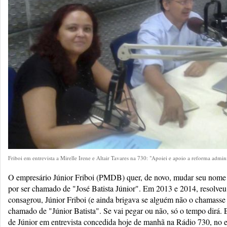
Friboi em entrevista a Mirelle Irene e Altair Tavares na 730: "Apoiei e apoio a reforma admin
O empresário Júnior Friboi (PMDB) quer, de novo, mudar seu nome 
por ser chamado de "José Batista Júnior". Em 2013 e 2014, resolve
consagrou, Júnior Friboi (e ainda brigava se alguém não o chamasse 
chamado de "Júnior Batista". Se vai pegar ou não, só o tempo dirá. 
de Júnior em entrevista concedida hoje de manhã na Rádio 730, no e