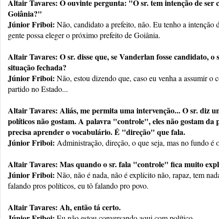
Altair Tavares: O ouvinte pergunta: "O sr. tem intenção de ser 
Goiânia?"
Júnior Friboi:
Não, candidato a prefeito, não. Eu tenho a intenção d
gente possa eleger o próximo prefeito de Goiânia.
Altair Tavares: O sr. disse que, se Vanderlan fosse candidato, o 
situação fechada?
Júnior Friboi:
Não, estou dizendo que, caso eu venha a assumir o co
partido no Estado...
Altair Tavares: Aliás, me permita uma intervenção... O sr. diz 
políticos não gostam. A palavra "controle", eles não gostam da p
precisa aprender o vocabulário. É "direção" que fala.
Júnior Friboi:
Administração, direção, o que seja, mas no fundo é o
Altair Tavares: Mas quando o sr. fala "controle" fica muito explí
Júnior Friboi:
Não, não é nada, não é explícito não, rapaz, tem nad
falando pros políticos, eu tô falando pro povo.
Altair Tavares: Ah, então tá certo.
Júnior Friboi:
Eu não estou conversando aqui com político.